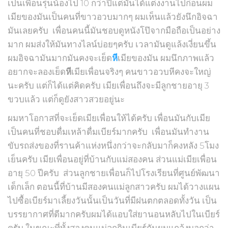
เป็นเพื่อนรุ่นน้องไป 10 กว่าปีแต่มันได้แต่งงานไปก่อนผม
เมียของมันเป็นคนที่ขาวอวบมากๆ ผมเห็นแล้วยังนึกอิจฉา
มันเลยครับ เพื่อนคนนี้มันชอบดูหนังโป๊จากมือถือเป็นอย่าง
มาก ผมส่งให้มันทางไลน์บ่อยๆครับ เวลามันดูแล้งเงี่ยนขึ้น
ผมอิจฉามันมากมันคงจะเย็ด
หี
เมียของมัน ผมนึกภาพแล้ว
อยากจะลองเย็ด
หี
เมียเพื่อนจริงๆ คนขาวอวบหีคงจะใหญ่
นะครับ แต่ก็ได้แต่คิดครับ เมียเพื่อนถึงจะมีลูกชายอายุ 3
ขวบแล้ว แต่ก็ดูยังสาวสวยอยู่นะ
ผมหาโอกาสที่จะเย็ดเมียเพื่อนให้ได้ครับ เพื่อนมันกับเมีย
เป็นคนที่ชอบดื่มเหล้าดื่มเบียร์มากครับ เพื่อนมันทำงาน
ขับรถส่งของที่รานค้าแห่งหนึ่งกว่าจะกลับมาก็คงหลัง 5โมง
เย็นครับ เมียเพื่อนอยู่ที่บ้านกับแม่สองคน ส่วนแม่เมียเพื่อน
อายุ 50 ปีครับ ส่วนลูกชายเพื่อนก็ไปโรงเรียนที่ศูนย์พัฒนา
เด็กเล็ก ตอนนี้ที่บ้านมีสองคนแม่ลูกสาวครับ ผมได้วางแผน
ไปซื้อเบียร์มาเลี้ยงวันนั้นเป็นวันที่มีฝนตกตลอดทั้งวัน เป็น
บรรยากาศที่ดีมากครับผมได้แอบใส่ยานอนหลับไปในเบียร์