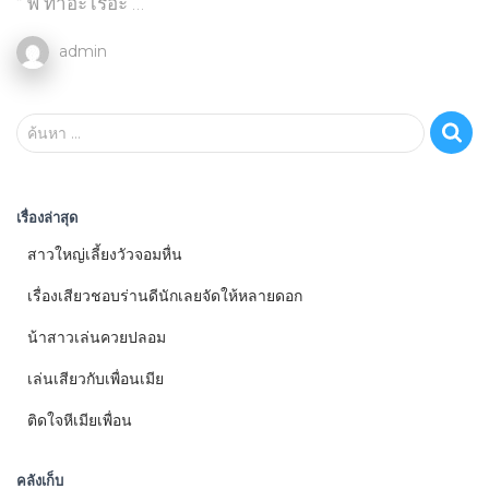
“ พี่ ทำอะไรอะ …
admin
ค้
ค้นหา …
น
ห
า
เรื่องล่าสุด
สำ
ห
สาวใหญ่เลี้ยงวัวจอมหื่น
รั
บ
เรื่องเสียวชอบร่านดีนักเลยจัดให้หลายดอก
:
น้าสาวเล่นควยปลอม
เล่นเสียวกับเพื่อนเมีย
ติดใจหีเมียเพื่อน
คลังเก็บ