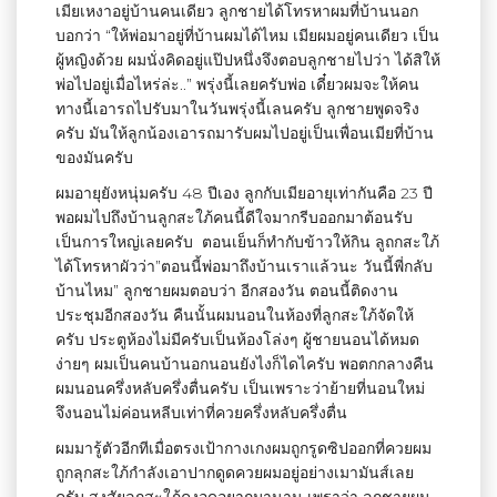
เมียเหงาอยู่บ้านคนเดียว ลูกชายได้โทรหาผมที่บ้านนอก
บอกว่า “ให้พ่อมาอยู่ที่บ้านผมได้ไหม เมียผมอยู่คนเดียว เป็น
ผู้หญิงด้วย ผมนั่งคิดอยู่แป๊ปหนึ่งจึงตอบลูกชายไปว่า ได้สิให้
พ่อไปอยู่เมื่อไหร่ล่ะ..” พรุ่งนี้เลยครับพ่อ เดี๋ยวผมจะให้คน
ทางนี้เอารถไปรับมาในวันพรุ่งนี้เลนครับ ลูกชายพูดจริง
ครับ มันให้ลูกน้องเอารถมารับผมไปอยู่เป็นเพื่อนเมียที่บ้าน
ของมันครับ
ผมอายุยังหนุ่มครับ 48 ปีเอง ลูกกับเมียอายุเท่ากันคือ 23 ปี
พอผมไปถึงบ้านลูกสะใภ้คนนี้ดีใจมากรีบออกมาต้อนรับ
เป็นการใหญ่เลยครับ ตอนเย็นก็ทำกับข้าวให้กิน ลูถกสะใภ้
ได้โทรหาผัวว่า”ตอนนี้พ่อมาถึงบ้านเราแล้วนะ วันนี้พี่กลับ
บ้านไหม” ลูกชายผมตอบว่า อีกสองวัน ตอนนี้ติดงาน
ประชุมอีกสองวัน คืนนั้นผมนอนในห้องที่ลูกสะใภ้จัดให้
ครับ ประตูห้องไม่มีครับเป็นห้องโล่งๆ ผู้ชายนอนได้หมด
ง่ายๆ ผมเป็นคนบ้านอกนอนยังไงก็ไดไครับ พอตกกลางคืน
ผมนอนครึ่งหลับครึ่งตื่นครับ เป็นเพราะว่าย้ายที่นอนใหม่
จึงนอนไม่ค่อนหลีบเท่าที่ควยครึ่งหลับครึ่งตื่น
ผมมารู้ตัวอีกทีเมื่อตรงเป้ากางเกงผมถูกรูดซิปออกที่ควยผม
ถูกลุกสะใภ้กำลังเอาปากดูดควยผมอยู่อย่างเมามันส์เลย