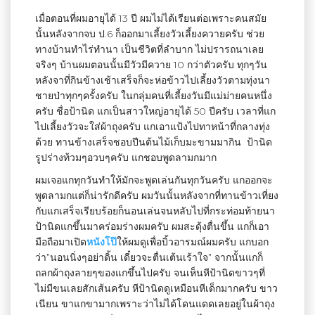
เมื่อตอนที่ผมอายุได้ 13 ปี ผมไม่ได้เรียนต่อเพราะคนสมัย
นั้นหลังจากจบ ป.6 ก็ออกมาเลี้ยงวัวเลี้ยงควายครับ ช่วย
ทางบ้านทำไร่ทำนา เป็นชีวิตที่ลำบาก ไม่ปรารถนาเลย
จริงๆ บ้านผมตอนนั้นมีวัวมีควาย 10 กว่าตัวครับ ทุกๆวัน
หลังจาที่กินข้างเช้าเสร็จก็จะห่อข้าวไปเลี้ยงวัวตามทุ่งนา
ชายป่าทุกๆครั้งครับ ในกลุ่มคนที่เลี้ยงวันมีแม่ม่ายคนหนึ่ง
ครับ ชื่อป้านิด แกเป็นสาวใหญ่อายุได้ 50 ปีครับ เวลาที่แก
ไปเลี้ยงวัวจะใส่ผ้าถุงครับ แกเอาแป้งไปทาหน้าที่กลางทุ่ง
ด้วย ทานข้างเสร็จชอบปีนต้นไม้เก็บมะขามมากิน ป้านิด
รูปร่างท้วมๆอวบๆครับ แกชอบพูดลามกมาก
ผมเจอแกทุกวันทำให้มักจะพูดเล่นกันทุกวันครับ แกออกจะ
พูดลามกแต่ก็น่ารักดีครับ ผมวันนั้นหลังจากที่ทานข้าวเที่ยง
กับแกเสร็จเรียบร้อยก็นอนเล่นจนหลับไปที่กระท่อมท้ายนา
ป้านิดแกขึ้นมาคร่อมร่างผมครับ ผมสะดุ้งตื่นขึ้น แกก็เอา
มือถือมาเปิด
หนังโป๊
ให้ผมดูเพื่อบิ้วอารมณ์ผมครับ แกบอก
ว่า”นอนนิ่งๆอย่าดิ้น เดี๋ยวจะตื่นเต้นเร้าใจ” จากนั้นแกก็
ถลกผ้าถุงลายๆของแกขึ้นไปครับ จนเห็นหีป้านิดขาวๆที่
ไม่มีขนเลยสักเส้นครับ หีป้านิดดูเหมือนหีเด็กมากครับ ขาว
เนียน ขาแกขามากเพราะว่าไม่ได้โดนแดดเลยอยู่ในผ้าถุง