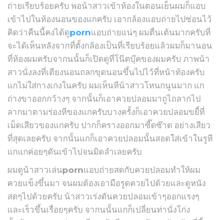
ถ่ายเรียบร้อยครับ พอน้าสาวเข้าห้องในตอนเย็นผมก็แอบ
เข้าไปในห้องนอนของแกครับ เอากล้องแอบถ่ายไปซ่อนไว้
คิดว่าคืนนี้คงได้ดู
porn
แอบถ่ายแน่ๆ ผมตื่นเต้นมากครับที่
จะได้เห็นหลังจากที่ตั้งกล้องเป็นที่เรียบร้อยแล้วผมก็มานอน
ที่ห้องผมครับจากนนั้นก็เปิดดูที่โน๊ตบุ๊คของผมครับ ภาพน้า
สาวนั่งลงที่เตียงนอนถลกขุดนอนขึ้นไปไว้ที่หน้าท้องครับ
แกไม่ใส่กางเกงในครับ ผมเห็นหีน้าสาวโหนกนูนมาก แก
ถ่างขาออกกว้างๆ จากนั้นก็เอาควยปลอมมาถูไถลากไป
ลากมาตามร่องหีของแกครับบางครั้งก็เอาควยปลอมขยี้ที่
เม็ดเสียวของแกครับ ปากก็ครางออกมาซี๊ดซ๊าด อย่างเสียว
ที่สุดเลยครับ จากนั้นแกก็เอาควยปลอมนั้นสอดใส่เข้าในรูหี
แกแกค่อยๆดันเข้าไปจนมิดลำเลยครับ
ผมดูน้าสาวเล่น
porn
แอบถ่ายสดกับควยปลอมทำให้ผม
ควยแข็งขึ้นมา จนผมต้องเอามือรูดควยไปด้วยและดูหนัง
สดๆไปด้วยครับ น้าสาวเร่งดันควยปลอมเข้าๆออกแรงๆ
และเร็วขึ้นเรื่อยๆครับ จากนนั้นแกก็เปลี่ยนท่านั่งโก่ง