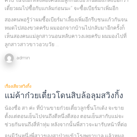
ครับ ในขณะที่ทั้งสองคนแม่ลูกกินเบียร์กันผมแกล้งบอกว่า
เดี๋ยวผมไปซื้อกับแกล้มก่อนนะ” จะซื้อเบียร์มาเพิ่มอีก
สองคนพอรู้ว่าผมซื้อเบียร์มาเลี้ยงเพิ่มอีกรีบชนแก้วกันจน
หมดไปสองขวดครับ ผมออกจากบ้านไปกลับมาอีกครั้งก็
เห็นสองคนแม่ลูกสาวนอนหลับคาวงเลยครับ ผมมองไปที่
ลูกสาวสาวขาวอวบวัย …
admin
เรื่องเสียวสวิงกิ้ง
แม่ค้าก๋วยเตี๋ยวโดนสิบล้อลุมสวิงกิ้ง
น้องชื่อ สา ค่ะ ที่บ้านขายก๋วยเตี๋ยวลูกชิ้นโกเด้ง จะขาย
ตั้งแต่ตอนเย็นไปจนถึงตีหนึ่งตีสอง ตอนเย็นสากับแม่จะ
ช่วยกันจนถึงสี่ห้าทุ่ม หลังจากนั้นพี่สาวจะมารับหน้าที่ต่อ
จนมีวันหนึ่งพี่สาวของสาป่วยเข้าโรงพยาบาล แล้วหมอ