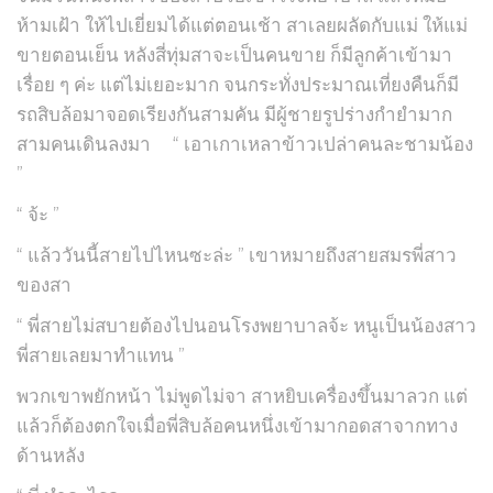
ห้ามเฝ้า ให้ไปเยี่ยมได้แต่ตอนเช้า สาเลยผลัดกับแม่ ให้แม่
ขายตอนเย็น หลังสี่ทุ่มสาจะเป็นคนขาย ก็มีลูกค้าเข้ามา
เรื่อย ๆ ค่ะ แต่ไม่เยอะมาก จนกระทั่งประมาณเที่ยงคืนก็มี
รถสิบล้อมาจอดเรียงกันสามคัน มีผู้ชายรูปร่างกำยำมาก
สามคนเดินลงมา “ เอาเกาเหลาข้าวเปล่าคนละชามน้อง
”
“ จ้ะ ”
“ แล้ววันนี้สายไปไหนซะล่ะ ” เขาหมายถึงสายสมรพี่สาว
ของสา
“ พี่สายไม่สบายต้องไปนอนโรงพยาบาลจ้ะ หนูเป็นน้องสาว
พี่สายเลยมาทำแทน ”
พวกเขาพยักหน้า ไม่พูดไม่จา สาหยิบเครื่องขึ้นมาลวก แต่
แล้วก็ต้องตกใจเมื่อพี่สิบล้อคนหนึ่งเข้ามากอดสาจากทาง
ด้านหลัง