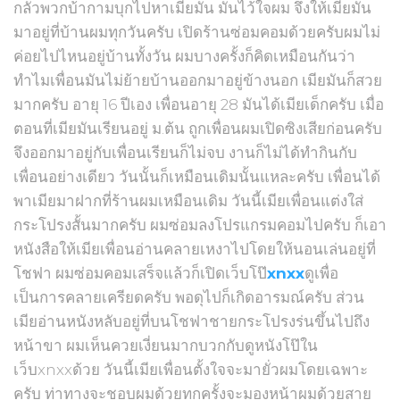
กลัวพวกบ้ากามบุกไปหาเมียมัน มันไว้ใจผม จึงให้เมียมัน
มาอยู่ที่บ้านผมทุกวันครับ เปิดร้านซ่อมคอมด้วยครับผมไม่
ค่อยไปไหนอยู่บ้านทั้งวัน ผมบางครั้งก็คิดเหมือนกันว่า
ทำไมเพื่อนมันไม่ย้ายบ้านออกมาอยู่ข้างนอก เมียมันก็สวย
มากครับ อายุ 16 ปีเอง เพื่อนอายุ 28 มันได้เมียเด็กครับ เมื่อ
ตอนที่เมียมันเรียนอยู่ ม.ต้น ถูกเพื่อนผมเปิดซิงเสียก่อนครับ
จึงออกมาอยู่กับเพื่อนเรียนก็ไม่จบ งานก็ไม่ได้ทำกินกับ
เพื่อนอย่างเดียว วันนั้นก็เหมือนเดิมนั้นแหละครับ เพื่อนได้
พาเมียมาฝากที่ร้านผมเหมือนเดิม วันนี้เมียเพื่อนแต่งใส่
กระโปรงสั้นมากครับ ผมซ่อมลงโปรแกรมคอมไปครับ ก็เอา
หนังสือให้เมียเพื่อนอ่านคลายเหงาไปโดยให้นอนเล่นอยู่ที่
โชฟา ผมซ่อมคอมเสร็จแล้วก็เปิดเว็บโป๊
xnxx
ดูเพื่อ
เป็นการคลายเครียดครับ พอดุไปก็เกิดอารมณ์ครับ ส่วน
เมียอ่านหนังหลับอยู่ที่บนโชฟาชายกระโปรงร่นขึ้นไปถึง
หน้าขา ผมเห็นควยเงี่ยนมากบวกกับดูหนังโป๊ใน
เว็บxnxxด้วย วันนี้เมียเพื่อนตั้งใจจะมายั่วผมโดยเฉพาะ
ครับ ท่าทางจะชอบผมด้วยทุกครั้งจะมองหน้าผมด้วยสาย