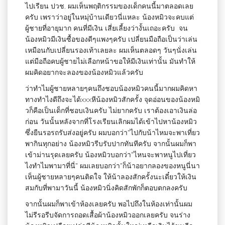
ไปเรียน ปวช. ผมเห็นพฤติกรรมของเด็กคนนี้มาตลอดเลย
ครับ เพราว่าอยู่ในหมุ่บ้านเดียวนี่แหละ น้องหมิวจะคบแต่
ผู้ชายที่อายุมาก คนที่มีเงิน เสี่ยเลี้ยงว่างั้นเถอะครับ จน
น้องหมิวมีเงินซื้อของดีๆแพงๆครับ เปลี่ยนมือถือเป็นว่าเล่น
เหมือนกับเปลี่ยนรองเท้าเลยละ ผมเห็นตลอดๆ วันๆนั่งเล่น
แต่มือถือคบผู้ชายไม่เลือกหน้าขอให้มีเงินเท่านั้น มันทำให้
ผมคิดอยากจะลองของน้องหมิวแล้วครับ
ว่าทำไมผู้ชายหลายๆคนถึงชอบน้องหมิวคนนี้มากผมคิดหา
ทางทำไงดีถึงจะได้xxxหีน้องหมิวสักครั้ง จุดอ่อนของน้องหมิ
วก็คือเป็นเด็กที่ชอบเงินครับ ไม่ยากครับ เราต้องเอาเงินล่อ
ก่อน วันนั้นหลังจากที่โรงเรียนเลิกผมได้เข้าไปหาน้องหมิว
ซึ่งยืนรอรถรับส่งอยู่ครับ ผมบอกว่า”ไปกับน้าไหมจะพาเที่ยว
พากินทุกอย่าง น้องหมิวรีบรับปากทันทีครับ จากนั้นผมก็พา
เข้าม่านรุดเลยครับ น้องหมิวบอกว่า”ไหนจะพาหนูไปเที่ยว
ไงทำไมพามาที่นี่” ผมเลยบอกว่า”ก็น้าอยากลองของหนูนี่นา
เห็นผู้ชายหลายๆคนติดใจ ให้น้าลองสักครั้งนะเดี๋ยวให้เงิน
สมกับที่พามาวันนี้ น้องหมิวนิ่งคิดสักพักก็ตอบตกลงครับ
จากนั้นผมก็พาเข้าห้องเลยครับ พอไปถึงในห้องเท่านั้นผม
ไม่รีรอรีบจัดการถอดเสื้อผ้าน้องหมิวออกเลยครับ จนร่าง