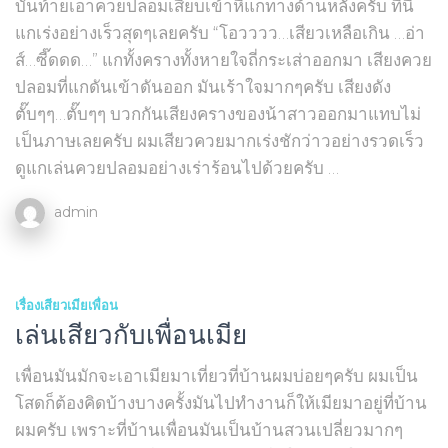
บั้นท้ายเอาควยปลอมเสียบเข้าหีแกทางด้านหลังครับ ที่นี้
แกเร่งอย่างเร็วสุดๆเลยครับ “โอวววว…เสียวเหลือเกิน …อ่า
ส์…ซี๊ดดด…” แกทั้งครางทั้งหายใจถี่กระเส่าออกมา เสียงควย
ปลอมที่แกดันเข้าดันออก มันเร้าใจมากๆครับ เสียงดัง
ตั๊บๆๆ…ตั๊บๆๆ บวกกันเสียงครางของน้าสาวออกมาแทบไม่
เป็นภาษเลยครับ ผมเสียวควยมากเร่งชักว่าวอย่างรวดเร็ว
ดูแกเล่นควยปลอมอย่างเร่าร้อนไปด้วยครับ …
admin
เรื่องเสียวเมียเพื่อน
เล่นเสียวกับเพื่อนเมีย
เพื่อนมันมักจะเอาเมียมาเที่ยวที่บ้านผมบ่อยๆครับ ผมเป็น
โสดก็ต้องคิดบ้างบางครั้งมันไปทำงานก็ให้เมียมาอยู่ที่บ้าน
ผมครับ เพราะที่บ้านเพื่อนมันเป็นบ้านสวนเปลี่ยวมากๆ